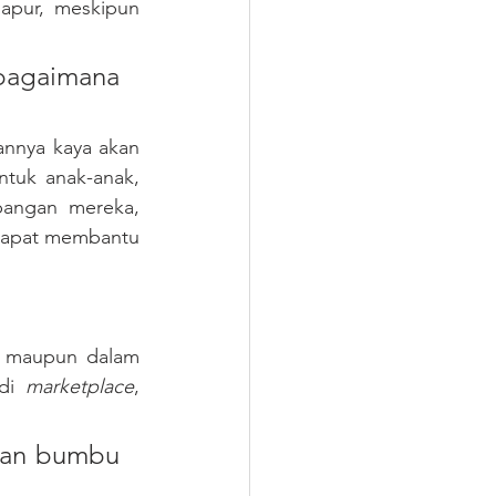
apur, meskipun 
bagaimana 
nnya kaya akan 
tuk anak-anak, 
angan mereka, 
 dapat membantu 
h maupun dalam 
di 
marketplace
, 
an bumbu 