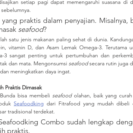
isajikan setiap pagi dapat memengaruhi suasana di d
 sebelumnya. 
 yang praktis dalam penyajian. Misalnya, 
masak 
seafood
? 
ah satu jenis makanan paling sehat di dunia. Kandunga
otein, vitamin D, dan Asam Lemak Omega-3. Terutama un
3 sangat penting untuk pertumbuhan dan perkemb
otak dan mata. Mengonsumsi 
seafood
 secara rutin juga
 dan meningkatkan daya ingat.
h Praktis Dimasak
, Bunda bisa membeli 
seafood 
olahan, baik yang cura
roduk 
Seafoodking
 dari Fitrafood yang mudah dibeli 
sar tradisional terdekat. 
n Seafoodking Combo sudah lengkap deng
h praktis.