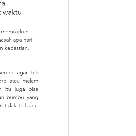
a 
t waktu 
 memikirkan 
asak apa hari 
n kepastian.
rarti agar tak 
ore atau malam 
 itu juga bisa 
an bumbu yang 
 tidak terburu-