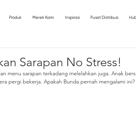
Produk
Merek Kami
Inspirasi
Pusat Distribusi
Hub
kan Sarapan No Stress!
kan menu sarapan terkadang melelahkan juga. Anak bersi
era pergi bekerja. Apakah Bunda pernah mengalami ini?