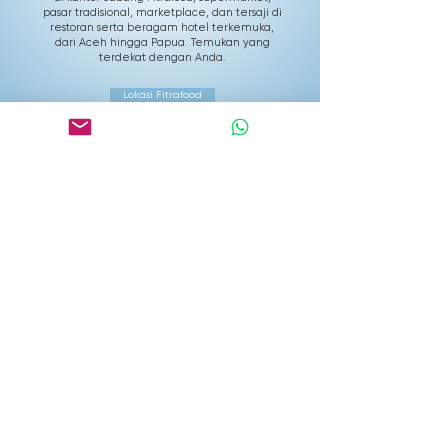
pasar tradisional, marketplace, dan tersaji di
restoran serta beragam hotel terkemuka,
dari Aceh hingga Papua. Temukan yang
terdekat dengan Anda.
Lokasi Fitrafood
Inspirasi