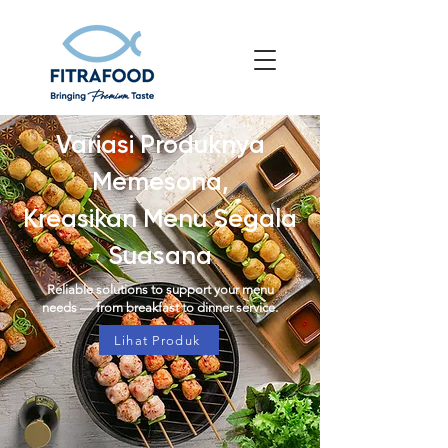
Variasi Produknya
Memesona,
Kreasikan Menu Segala
Suasana
Reliable solutions to support your menu
needs — from breakfast to dinner service.
Lihat Produk