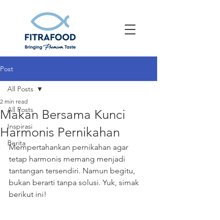
Post
All Posts
2 min read
All Posts
Makan Bersama Kunci
Inspirasi
Harmonis Pernikahan
Berita
Mempertahankan pernikahan agar 
tetap harmonis memang menjadi 
tantangan tersendiri. Namun begitu, 
bukan berarti tanpa solusi. Yuk, simak 
berikut ini!